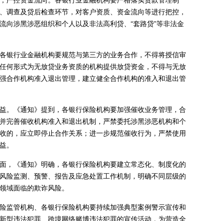
，严控资金流向。各银行业金融机构要严格落实贷款管理制
、调查及贷后检查环节，对客户资质、资金流向等进行把控，
流向涉黑涉恶组织和个人以及非法高利贷、“套路贷”等非法金
各银行业金融机构要规范与第三方的业务合作，不得将授信审
任何形式为无放贷业务资质的机构提供放贷资金，不得与无放
强合作机构准入退出管理，建立健全合作机构的准入和退出管
益。《通知》提到，各银行保险机构要加强催收业务管理，合
并完善催收机构准入和退出机制，严禁委托涉黑涉恶机构和个
收的，应立即停止合作关系；进一步规范催收行为，严禁使用
益。
面，《通知》明确，各银行保险机构要建立常态化、制度化的
风险监测、预警、报告及应急处置工作机制，明确不同层级的
领域面临的欺诈风险。
险监管机构、各银行保险机构要持续加强典型案例警示宣传和
新型违法犯罪、跨境网络赌博违法犯罪的宣传活动，为营造全