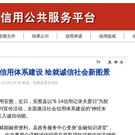
政策文件
结果公示
信用承诺
信用惩戒
大
中
小
信用体系建设 绘就诚信社会新图景
06-20 09:10:19 来源：安图县委宣传部
安图，近日，安图县以“6·14信用记录关爱日”为契
系列宣传活动，全面激活社会信用体系建设的“神经末
注入诚信动能。
赋能融资便利。县政务服务中心变身“金融知识讲堂”，
读，向办事群众讲解诚信经营在获取贷款过程中的关键作