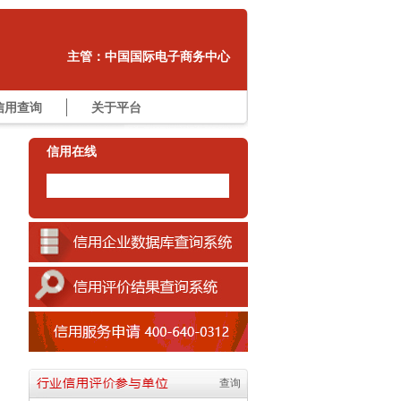
32 中国皮革协会
33 中国锻压协会
34 中国渔业协会
主管：中国国际电子商务中心
35 中国物资再生协会
36 中国印刷技术协会
信用查询
关于平台
37 中国林业机械协会
38 中国国际贸易学会
信用在线
39 中国耐火材料行业协会
40 中国通信企业协会
41 中国电子元件行业协会
42 中国教育装备行业协会
43 中国纺织品商业协会
44 中国机电装备维修与改造技术协会
45 中国饮料工业协会
46 中国机械工业企业管理协会
47 中国物流与采购联合会
48 中国建材市场协会
49 中国木材与木制品流通协会
查询
50 中国食品工业协会